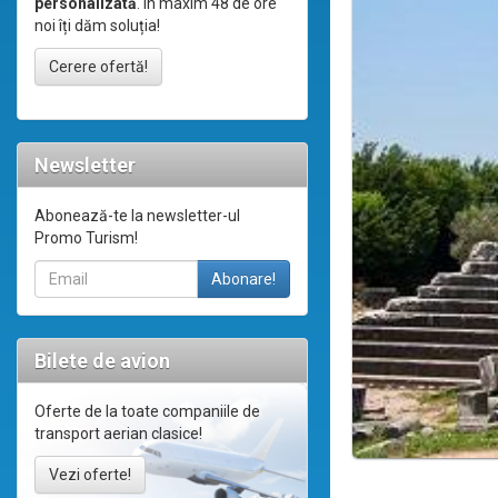
personalizată
. În maxim 48 de ore
noi îți dăm soluția!
Cerere ofertă!
Newsletter
Abonează-te la newsletter-ul
Promo Turism!
Bilete de avion
Oferte de la toate companiile de
transport aerian clasice!
Vezi oferte!