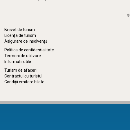
©
Brevet de turism
Licența de turism
Asigurare de insolvență
Politica de confidențialitate
Termeni de utilizare
Informații utile
Turism de afaceri
Contractul cu turistul
Condiții emitere bilete