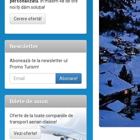
personalizată
. În maxim 48 de ore
noi îți dăm soluția!
Cerere ofertă!
Newsletter
Abonează-te la newsletter-ul
Promo Turism!
Bilete de avion
Oferte de la toate companiile de
transport aerian clasice!
Vezi oferte!