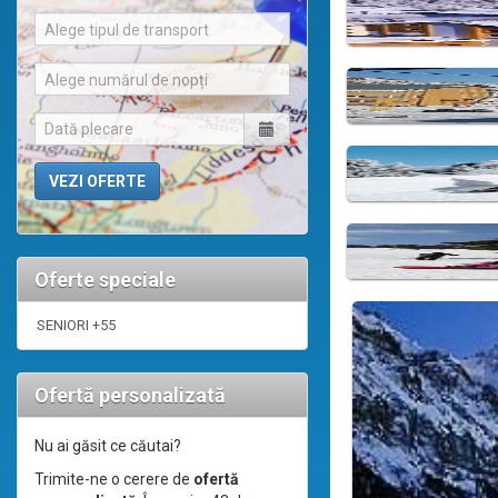
Alege tipul de transport
Alege numărul de nopți
Oferte speciale
SENIORI +55
Ofertă personalizată
Nu ai găsit ce căutai?
Trimite-ne o cerere de
ofertă