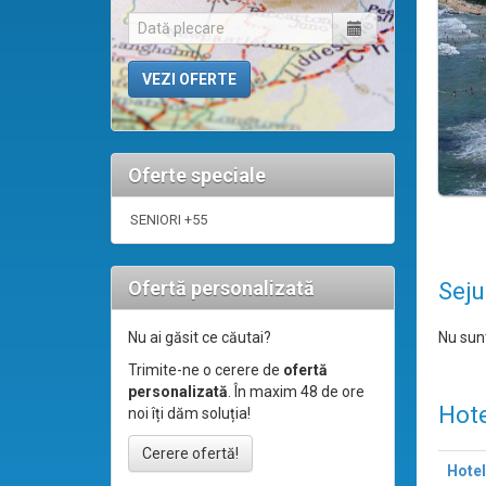
Oferte speciale
SENIORI +55
Ofertă personalizată
Seju
Nu sunt
Nu ai găsit ce căutai?
Trimite-ne o cerere de
ofertă
personalizată
. În maxim 48 de ore
Hote
noi îți dăm soluția!
Cerere ofertă!
Hotel