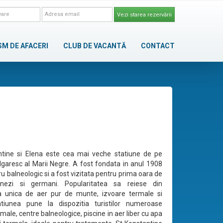
Vezi starea rezervării
SM DE AFACERI
CLUB DE VACANTĂ
CONTACT
ntine si Elena este cea mai veche statiune de pe
bulgaresc al Marii Negre. A fost fondata in anul 1908
u balneologic si a fost vizitata pentru prima oara de
onezi si germani. Popularitatea sa reiese din
a unica de aer pur de munte, izvoare termale si
tiunea pune la dispozitia turistilor numeroase
male, centre balneologice, piscine in aer liber cu apa