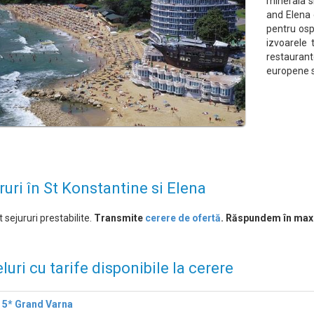
minerala s
and Elena 
pentru ospit
izvoarele 
restaura
europene si
ruri în St Konstantine si Elena
 sejururi prestabilite.
Transmite
cerere de ofertă
. Răspundem în max
luri cu tarife disponibile la cerere
 5* Grand Varna