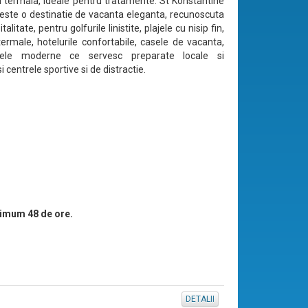
i termala, ideale pentru tratamente. St Konstantine
este o destinatie de vacanta eleganta, recunoscuta
alitate, pentru golfurile linistite, plajele cu nisip fin,
termale, hotelurile confortabile, casele de vacanta,
ntele moderne ce servesc preparate locale si
 centrele sportive si de distractie.
imum 48 de ore.
DETALII