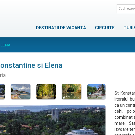
DESTINATII DE VACANTĂ
CIRCUITE
TURI
ELENA
onstantine si Elena
ria
St Konsta
litoralul 
ca un centr
cehi, pol
combinati
mare. Sta
izvoare ter