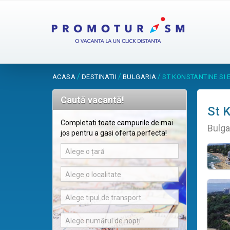
/
/
/
ACASA
DESTINATII
BULGARIA
ST KONSTANTINE SI 
Caută vacantă!
St K
Completati toate campurile de mai
Bulga
jos pentru a gasi oferta perfecta!
Alege o țară
Alege o localitate
Alege tipul de transport
Alege numărul de nopți