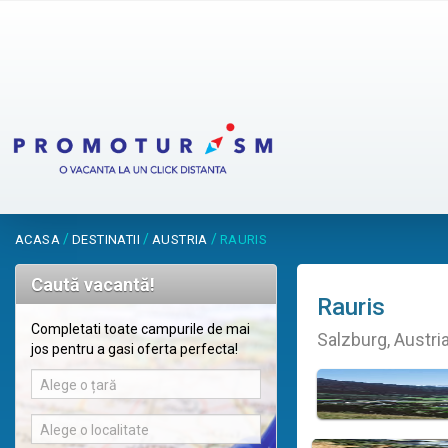
/
/
/
ACASA
DESTINATII
AUSTRIA
RAURIS
Caută vacantă!
Rauris
Completati toate campurile de mai
Salzburg, Austri
jos pentru a gasi oferta perfecta!
Alege o țară
Alege o localitate