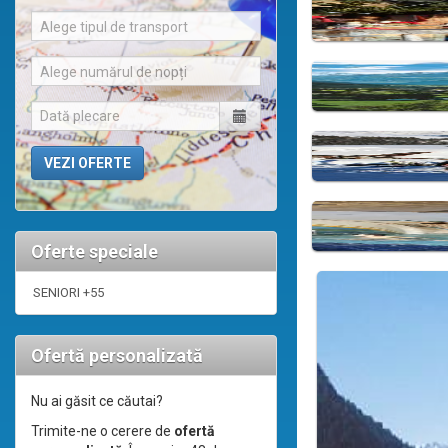
Alege tipul de transport
Alege numărul de nopți
Oferte speciale
SENIORI +55
Ofertă personalizată
Nu ai găsit ce căutai?
Trimite-ne o cerere de
ofertă