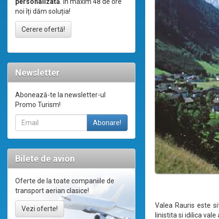
personalizată
. În maxim 48 de ore
noi îți dăm soluția!
Cerere ofertă!
Newsletter
Abonează-te la newsletter-ul
Promo Turism!
Bilete de avion
Oferte de la toate companiile de
transport aerian clasice!
Valea Rauris este si
Vezi oferte!
linistita si idilica va