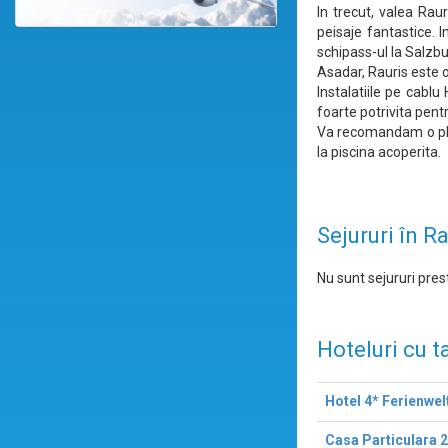
In trecut, valea Rau
peisaje fantastice. 
schipass-ul la Salzbu
Asadar, Rauris este o
Instalatiile pe cab
foarte potrivita pent
Va recomandam o plim
la piscina acoperita.
Sejururi în R
Nu sunt sejururi prest
Hoteluri cu t
Hotel 4* Ferienwelt
Casa Particulara 