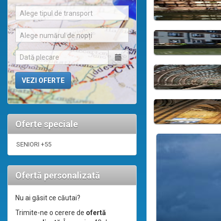
Alege tipul de transport
Alege numărul de nopți
Oferte speciale
SENIORI +55
Ofertă personalizată
Nu ai găsit ce căutai?
Trimite-ne o cerere de
ofertă