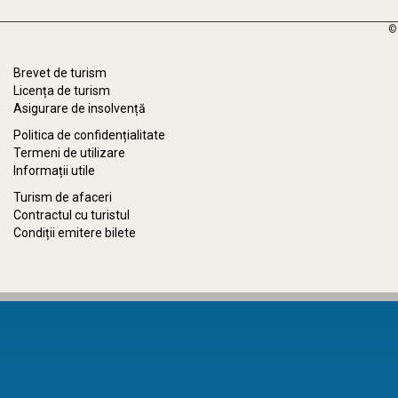
©
Brevet de turism
Licența de turism
Asigurare de insolvență
Politica de confidențialitate
Termeni de utilizare
Informații utile
Turism de afaceri
Contractul cu turistul
Condiții emitere bilete