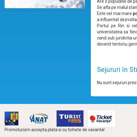
Are o populatie de pes
Se afla pe malul stang
Este cel mai mare
po
a influentat dezvolta
Portul pe Rin si ce
universitatea sa fiin
cand sub juridictia u
devenit teritoriu ger
Sejururi în S
Nu sunt sejururi prest
Promoturism accepta plata si cu tichete de vacanta!