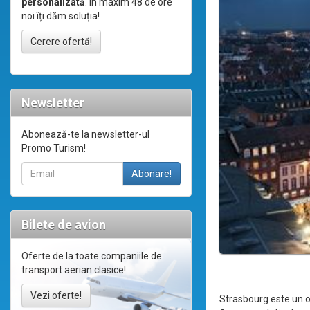
personalizată
. În maxim 48 de ore
noi îți dăm soluția!
Cerere ofertă!
Newsletter
Abonează-te la newsletter-ul
Promo Turism!
Bilete de avion
Oferte de la toate companiile de
transport aerian clasice!
Vezi oferte!
Strasbourg este un or