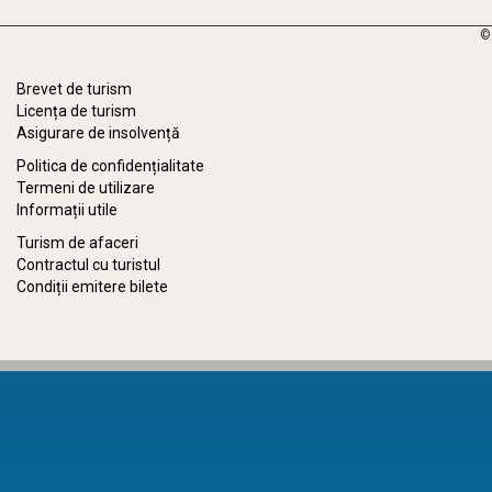
©
Brevet de turism
Licența de turism
Asigurare de insolvență
Politica de confidențialitate
Termeni de utilizare
Informații utile
Turism de afaceri
Contractul cu turistul
Condiții emitere bilete