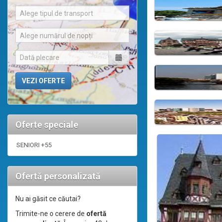
Alege tipul de transport
Alege numărul de nopți
Oferte speciale
SENIORI +55
Ofertă personalizată
Nu ai găsit ce căutai?
Trimite-ne o cerere de
ofertă