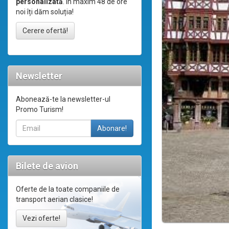
personalizată
. În maxim 48 de ore
noi îți dăm soluția!
Cerere ofertă!
Newsletter
Abonează-te la newsletter-ul
Promo Turism!
Bilete de avion
Oferte de la toate companiile de
transport aerian clasice!
Vezi oferte!