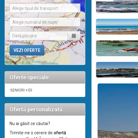
Alege tipul de transport
Alege numărul de nopți
Oferte speciale
SENIORI +55
Ofertă personalizată
Nu ai găsit ce căutai?
Trimite-ne o cerere de
ofertă