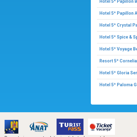
Hotel 5* Papillon B
Hotel 5* Papillon 
Hotel 5* Crystal P
Hotel 5* Spice & S
Hotel 5* Voyage B
Resort 5* Corneli
Hotel 5* Gloria Se
Hotel 5* Paloma Gr