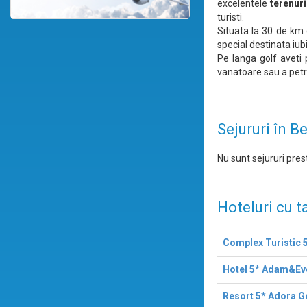
excelentele
terenuri
turisti.
Situata la 30 de km 
special destinata iubi
Pe langa golf aveti p
vanatoare sau a petre
Sejururi în B
Nu sunt sejururi prest
Hoteluri cu t
Complex Turistic 5
Hotel 5* Adam&Ev
Resort 5* Adora G