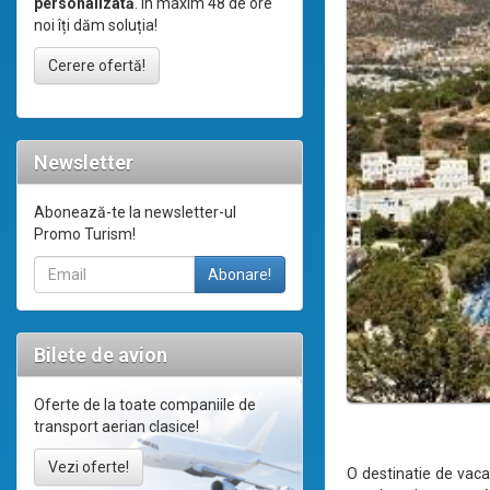
personalizată
. În maxim 48 de ore
noi îți dăm soluția!
Cerere ofertă!
Newsletter
Abonează-te la newsletter-ul
Promo Turism!
Bilete de avion
Oferte de la toate companiile de
transport aerian clasice!
Vezi oferte!
O destinatie de vaca