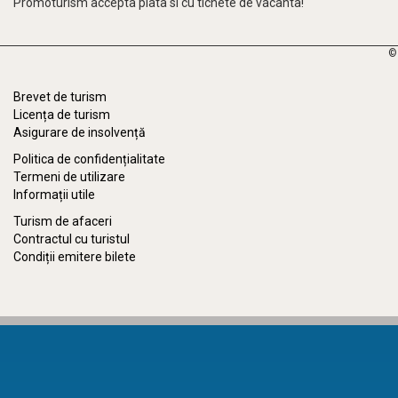
Promoturism accepta plata si cu tichete de vacanta!
©
Brevet de turism
Licența de turism
Asigurare de insolvență
Politica de confidențialitate
Termeni de utilizare
Informații utile
Turism de afaceri
Contractul cu turistul
Condiții emitere bilete