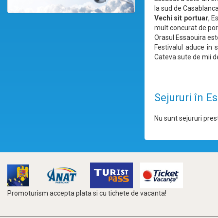
la sud de Casablanca
Vechi sit portuar
, E
mult concurat de port
Orasul Essaouira est
Festivalul aduce in
Cateva sute de mii d
Sejururi în E
Nu sunt sejururi prest
Promoturism accepta plata si cu tichete de vacanta!