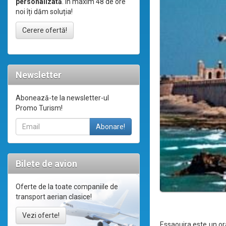
personalizată
. În maxim 48 de ore
noi îți dăm soluția!
Cerere ofertă!
Newsletter
Abonează-te la newsletter-ul
Promo Turism!
Bilete de avion
Oferte de la toate companiile de
transport aerian clasice!
Vezi oferte!
Essaouira este un or