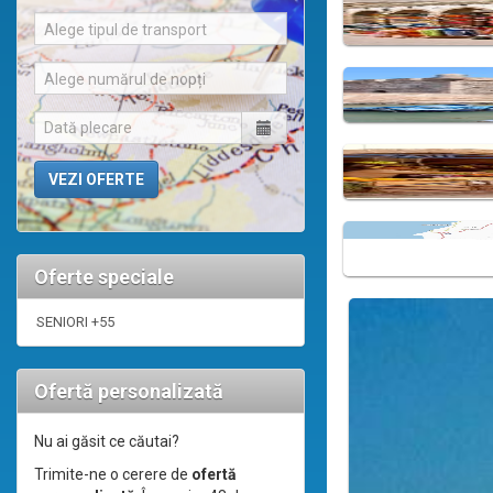
Alege tipul de transport
Alege numărul de nopți
Oferte speciale
SENIORI +55
Ofertă personalizată
Nu ai găsit ce căutai?
Trimite-ne o cerere de
ofertă