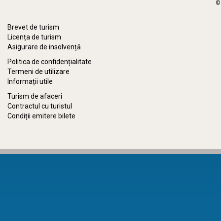
©
Brevet de turism
Licența de turism
Asigurare de insolvență
Politica de confidențialitate
Termeni de utilizare
Informații utile
Turism de afaceri
Contractul cu turistul
Condiții emitere bilete