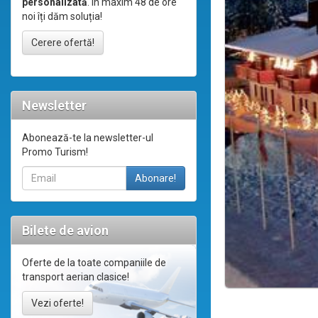
personalizată
. În maxim 48 de ore
noi îți dăm soluția!
Cerere ofertă!
Newsletter
Abonează-te la newsletter-ul
Promo Turism!
Bilete de avion
Oferte de la toate companiile de
transport aerian clasice!
Vezi oferte!