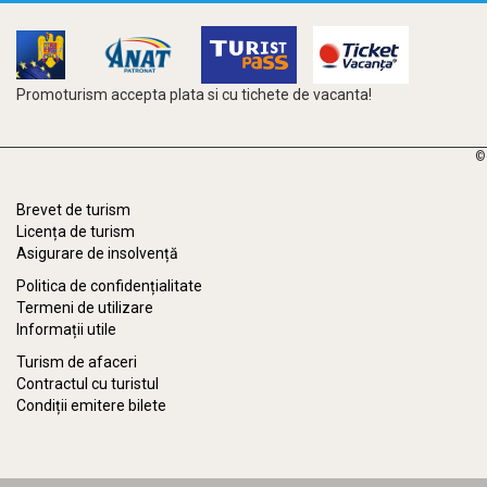
Promoturism accepta plata si cu tichete de vacanta!
©
Brevet de turism
Licența de turism
Asigurare de insolvență
Politica de confidențialitate
Termeni de utilizare
Informații utile
Turism de afaceri
Contractul cu turistul
Condiții emitere bilete