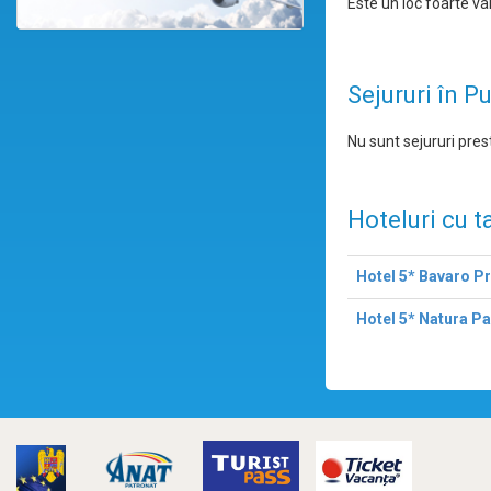
Este un loc foarte va
Sejururi în P
Nu sunt sejururi prest
Hoteluri cu t
Hotel 5* Bavaro P
Hotel 5* Natura P