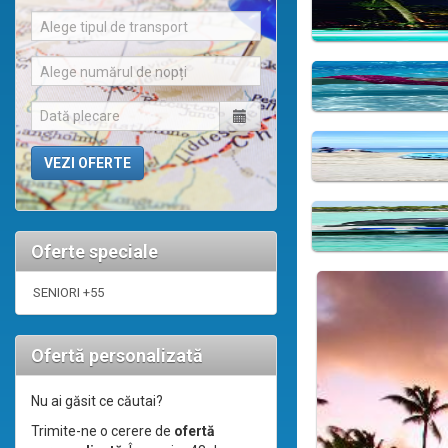
Alege tipul de transport
Alege numărul de nopți
Oferte speciale
SENIORI +55
Ofertă personalizată
Nu ai găsit ce căutai?
Trimite-ne o cerere de
ofertă