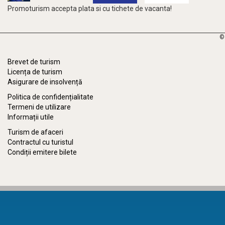
Promoturism accepta plata si cu tichete de vacanta!
©
Brevet de turism
Licența de turism
Asigurare de insolvență
Politica de confidențialitate
Termeni de utilizare
Informații utile
Turism de afaceri
Contractul cu turistul
Condiții emitere bilete