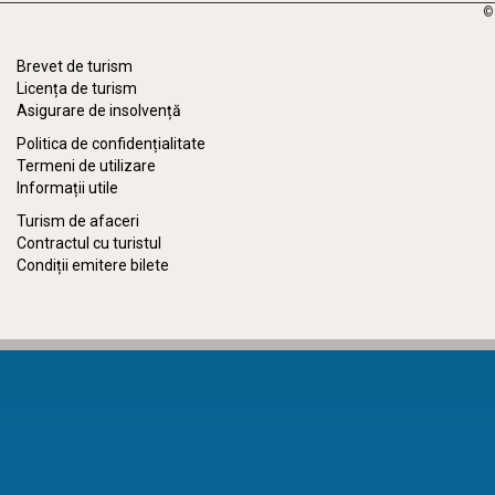
©
Brevet de turism
Licența de turism
Asigurare de insolvență
Politica de confidențialitate
Termeni de utilizare
Informații utile
Turism de afaceri
Contractul cu turistul
Condiții emitere bilete