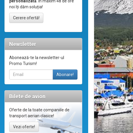
personalizată
. În maxim 48 de ore
noi îți dăm soluția!
Cerere ofertă!
Newsletter
Abonează-te la newsletter-ul
Promo Turism!
Bilete de avion
Oferte de la toate companiile de
transport aerian clasice!
Vezi oferte!