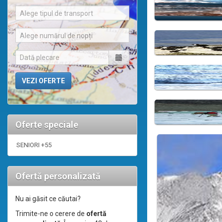
Alege tipul de transport
Alege numărul de nopți
Oferte speciale
SENIORI +55
Ofertă personalizată
Nu ai găsit ce căutai?
Trimite-ne o cerere de
ofertă