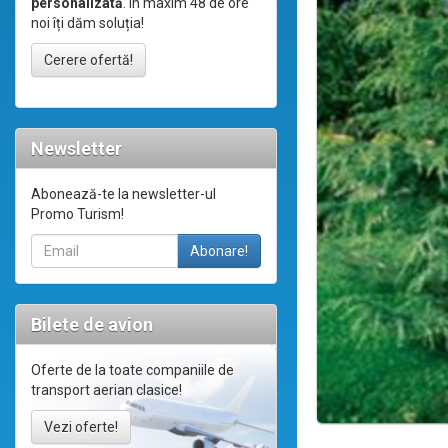
personalizată
. În maxim 48 de ore
noi îți dăm soluția!
Cerere ofertă!
Newsletter
Abonează-te la newsletter-ul
Promo Turism!
Bilete de avion
Oferte de la toate companiile de
transport aerian clasice!
Vezi oferte!