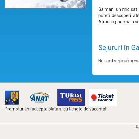
Gaiman, un mic sat s
puteti descoperi ati
Atractia principala s
Sejururi în 
Nu sunt sejururi prest
Promoturism accepta plata si cu tichete de vacanta!
©