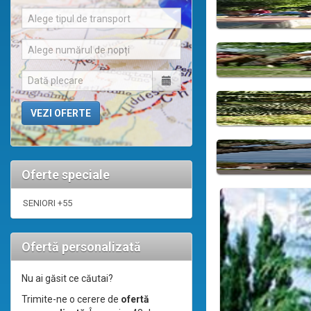
Alege tipul de transport
Alege numărul de nopți
Oferte speciale
SENIORI +55
Ofertă personalizată
Nu ai găsit ce căutai?
Trimite-ne o cerere de
ofertă