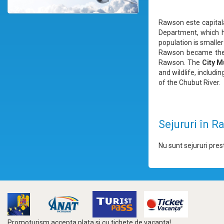
Rawson este capitala
Department, which ha
population is smalle
Rawson became the p
Rawson. The
City 
and wildlife, includ
of the Chubut River.
Sejururi în 
Nu sunt sejururi prest
Promoturism accepta plata si cu tichete de vacanta!