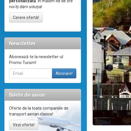
personalizată
. În maxim 48 de ore
noi îți dăm soluția!
Cerere ofertă!
Newsletter
Abonează-te la newsletter-ul
Promo Turism!
Bilete de avion
Oferte de la toate companiile de
transport aerian clasice!
Vezi oferte!