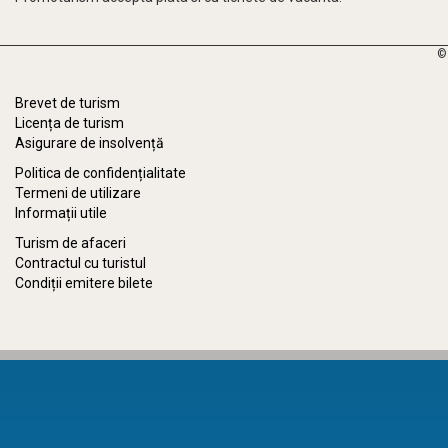
©
Brevet de turism
Licența de turism
Asigurare de insolvență
Politica de confidențialitate
Termeni de utilizare
Informații utile
Turism de afaceri
Contractul cu turistul
Condiții emitere bilete