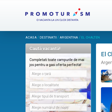
/
/
/
ACASA
DESTINATII
ARGENTINA
EL CHALTEN
Caută vacantă!
El C
Completati toate campurile de mai
Argen
jos pentru a gasi oferta perfecta!
Alege o țară
Alege o localitate
Alege tipul de transport
Alege numărul de nopți