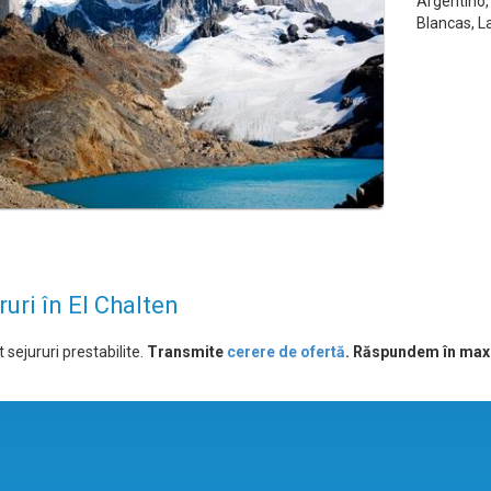
Argentino,
Blancas, La
ruri în El Chalten
 sejururi prestabilite.
Transmite
cerere de ofertă
. Răspundem în max