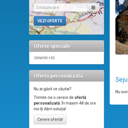
Oferte speciale
SENIORI +55
Ofertă personalizată
Seju
Nu ai găsit ce căutai?
Nu sunt
Trimite-ne o cerere de
ofertă
personalizată
. În maxim 48 de ore
noi îți dăm soluția!
Cerere ofertă!