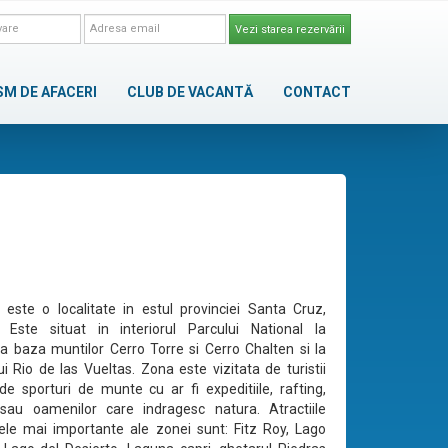
Vezi starea rezervării
SM DE AFACERI
CLUB DE VACANTĂ
CONTACT
 este o localitate in estul provinciei Santa Cruz,
. Este situat in interiorul Parcului National la
 la baza muntilor Cerro Torre si Cerro Chalten si la
ui Rio de las Vueltas. Zona este vizitata de turistii
 de sporturi de munte cu ar fi expeditiile, rafting,
 sau oamenilor care indragesc natura. Atractiile
ele mai importante ale zonei sunt: Fitz Roy, Lago