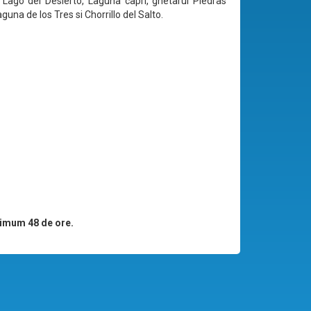
 Lago del Desierto, Laguna capri, ghetarul Piedras
guna de los Tres si Chorrillo del Salto.
imum 48 de ore.