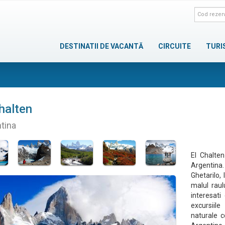
DESTINATII DE VACANTĂ
CIRCUITE
TURI
halten
tina
El Chalten
Argentina
Ghetarilo,
malul raul
interesati
excursiile
naturale c