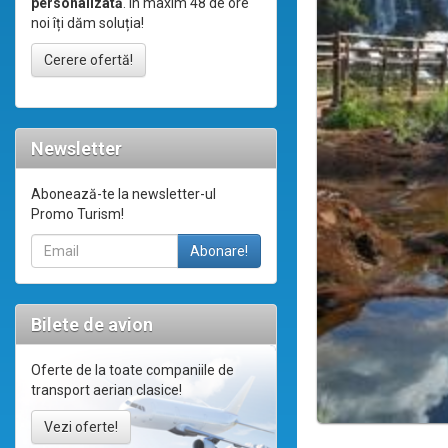
personalizată
. În maxim 48 de ore
noi îți dăm soluția!
Cerere ofertă!
Newsletter
Abonează-te la newsletter-ul
Promo Turism!
Bilete de avion
Oferte de la toate companiile de
transport aerian clasice!
Vezi oferte!