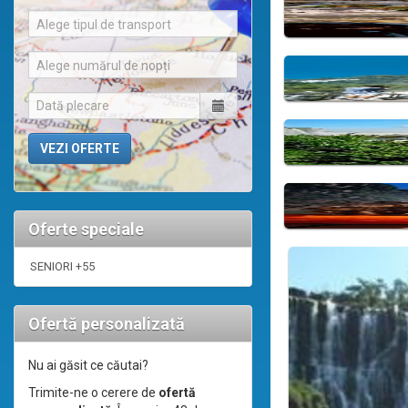
Alege tipul de transport
Alege numărul de nopți
Oferte speciale
SENIORI +55
Ofertă personalizată
Nu ai găsit ce căutai?
Trimite-ne o cerere de
ofertă