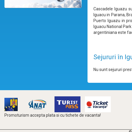
Cascadele Iguazu sun
Iguacu in Parana, Br
Puerto Iguazu in pro
Iguacu National Park 
argentiniana este faci
Sejururi în I
Nu sunt sejururi prest
Promoturism accepta plata si cu tichete de vacanta!
©