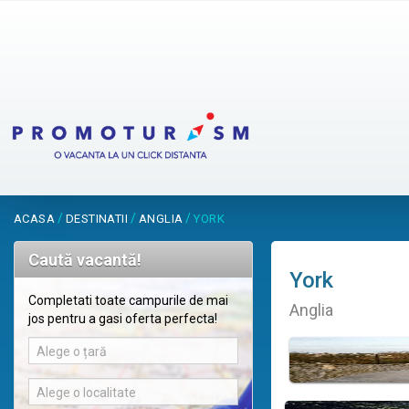
/
/
/
ACASA
DESTINATII
ANGLIA
YORK
Caută vacantă!
York
Completati toate campurile de mai
Anglia
jos pentru a gasi oferta perfecta!
Alege o țară
Alege o localitate