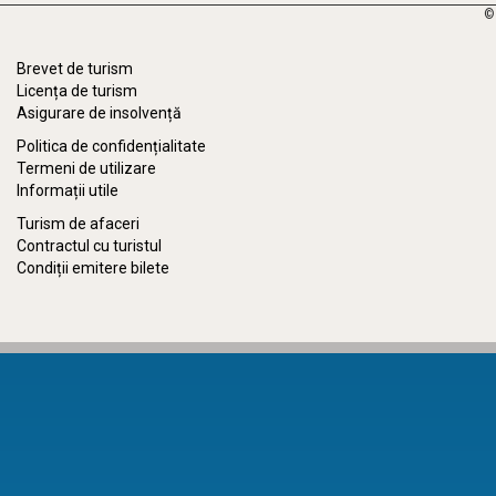
©
Brevet de turism
Licența de turism
Asigurare de insolvență
Politica de confidențialitate
Termeni de utilizare
Informații utile
Turism de afaceri
Contractul cu turistul
Condiții emitere bilete