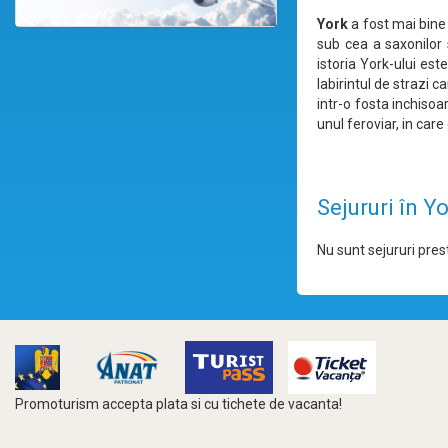
York
a fost mai bine 
sub cea a saxonilor 
istoria York-ului es
labirintul de strazi 
intr-o fosta inchisoa
unul feroviar, in car
Sejururi în Y
Nu sunt sejururi prest
Promoturism accepta plata si cu tichete de vacanta!