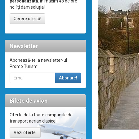
personalizată
. În maxim 48 de ore
noi îți dăm soluția!
Cerere ofertă!
Newsletter
Abonează-te la newsletter-ul
Promo Turism!
Bilete de avion
Oferte de la toate companiile de
transport aerian clasice!
Vezi oferte!