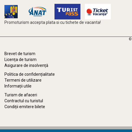
Promoturism accepta plata si cu tichete de vacanta!
©
Brevet de turism
Licența de turism
Asigurare de insolvență
Politica de confidențialitate
Termeni de utilizare
Informații utile
Turism de afaceri
Contractul cu turistul
Condiții emitere bilete