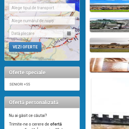
Alege tipul de transport
Alege numărul de nopți
Oferte speciale
SENIORI +55
Ofertă personalizată
Nu ai găsit ce căutai?
Trimite-ne o cerere de
ofertă