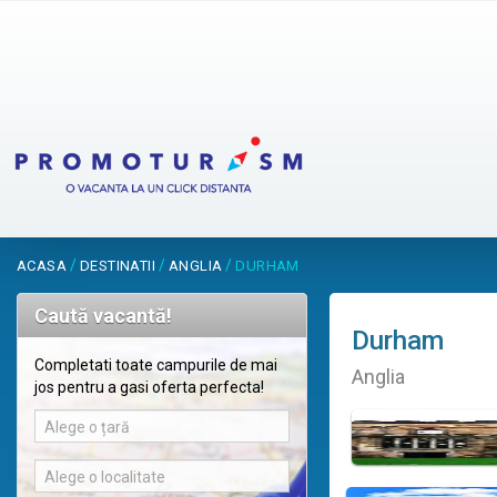
/
/
/
ACASA
DESTINATII
ANGLIA
DURHAM
Caută vacantă!
Durham
Completati toate campurile de mai
Anglia
jos pentru a gasi oferta perfecta!
Alege o țară
Alege o localitate