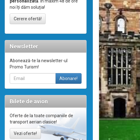
personalizată
. În maxim 48 de ore
noi îți dăm soluția!
Cerere ofertă!
Newsletter
Abonează-te la newsletter-ul
Promo Turism!
Bilete de avion
Oferte de la toate companiile de
transport aerian clasice!
Vezi oferte!