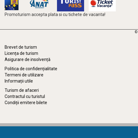
Promoturism accepta plata si cu tichete de vacanta!
©
Brevet de turism
Licența de turism
Asigurare de insolvență
Politica de confidențialitate
Termeni de utilizare
Informații utile
Turism de afaceri
Contractul cu turistul
Condiții emitere bilete