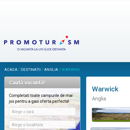
/
/
/
ACASA
DESTINATII
ANGLIA
WARWICK
Caută vacantă!
Warwick
Completati toate campurile de mai
Anglia
jos pentru a gasi oferta perfecta!
Alege o țară
Alege o localitate