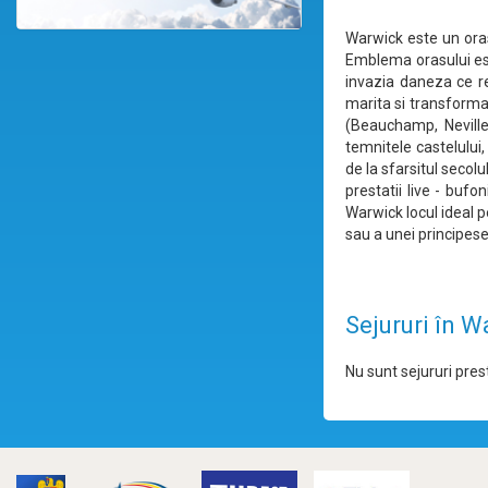
Warwick este un oras
Emblema orasului est
invazia daneza ce re
marita si transformat
(Beauchamp, Neville,
temnitele castelului, 
de la sfarsitul secolu
prestatii live - bufo
Warwick locul ideal p
sau a unei principese
Sejururi în 
Nu sunt sejururi prest