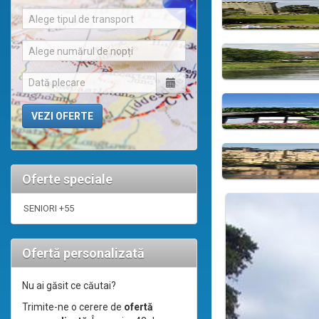
Alege tipul de transport
Alege numărul de nopți
Oferte speciale
SENIORI +55
Ofertă personalizată
Nu ai găsit ce căutai?
Trimite-ne o cerere de
ofertă