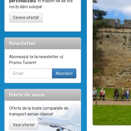
personalizată
. În maxim 48 de ore
noi îți dăm soluția!
Cerere ofertă!
Newsletter
Abonează-te la newsletter-ul
Promo Turism!
Bilete de avion
Oferte de la toate companiile de
transport aerian clasice!
Vezi oferte!