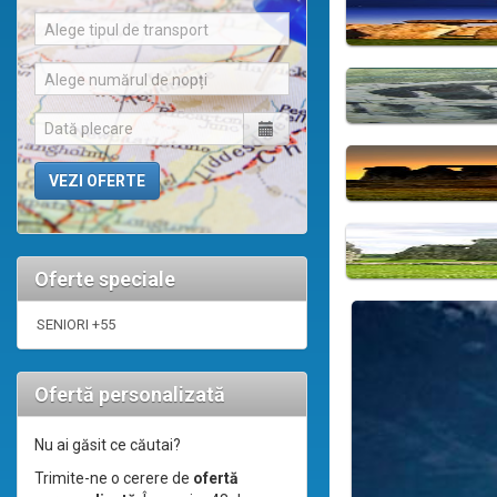
Alege tipul de transport
Alege numărul de nopți
Oferte speciale
SENIORI +55
Ofertă personalizată
Nu ai găsit ce căutai?
Trimite-ne o cerere de
ofertă