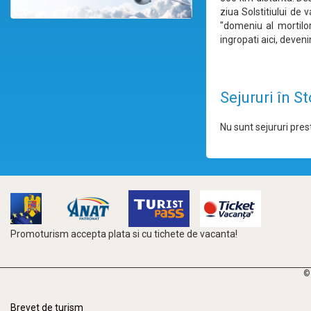
ziua Solstitiului de
"domeniu al mortilor
ingropati aici, deven
Sejururi în 
Nu sunt sejururi prest
Promoturism accepta plata si cu tichete de vacanta!
©
Brevet de turism