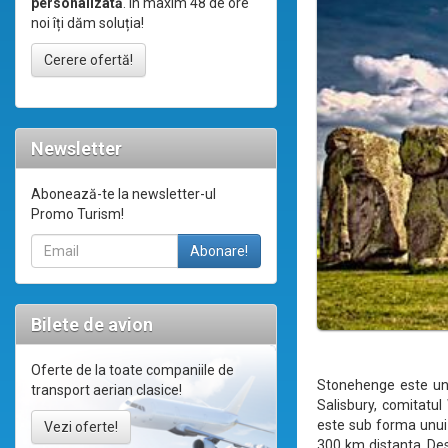
personalizată
. În maxim 48 de ore
noi îți dăm soluția!
Cerere ofertă!
Newsletter
Abonează-te la newsletter-ul
Promo Turism!
Bilete de avion
Oferte de la toate companiile de
Stonehenge este un 
transport aerian clasice!
Salisbury, comitatul
este sub forma unui 
Vezi oferte!
300 km distanta. Des