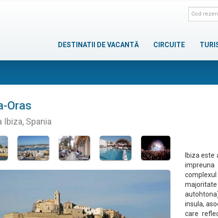
DESTINATII DE VACANTĂ
CIRCUITE
TURI
a-Oras
a Ibiza, Spania
Ibiza este 
impreuna 
complexul
majoritat
autohtona
insula, aso
care refle