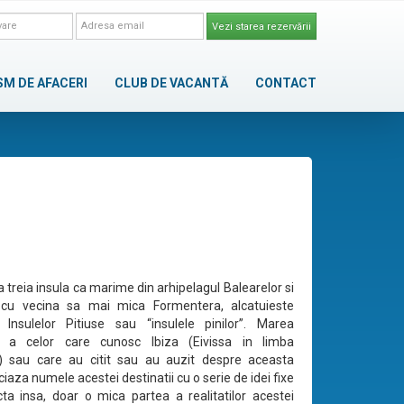
Vezi starea rezervării
SM DE AFACERI
CLUB DE VACANTĂ
CONTACT
a treia insula ca marime din arhipelagul Balearelor si
cu vecina sa mai mica Formentera, alcatuieste
 Insulelor Pitiuse sau “insulele pinilor”. Marea
e a celor care cunosc Ibiza (Eivissa in limba
) sau care au citit sau au auzit despre aceasta
ciaza numele acestei destinatii cu o serie de idei fixe
cta insa, doar o mica partea a realitatilor acestei