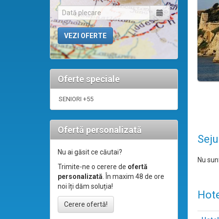
Oferte speciale
SENIORI +55
Ofertă personalizată
Seju
Nu ai găsit ce căutai?
Nu sunt
Trimite-ne o cerere de
ofertă
personalizată
. În maxim 48 de ore
noi îți dăm soluția!
Hote
Cerere ofertă!