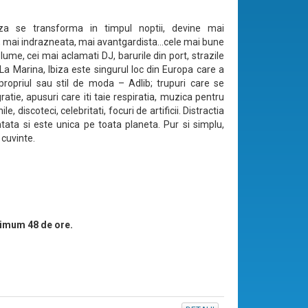
iza se transforma in timpul noptii, devine mai
a, mai indrazneata, mai avantgardista…cele mai bune
 lume, cei mai aclamati DJ, barurile din port, strazile
 La Marina, Ibiza este singurul loc din Europa care a
propriul sau stil de moda – Adlib; trupuri care se
atie, apusuri care iti taie respiratia, muzica pentru
le, discoteci, celebritati, focuri de artificii. Distractia
tata si este unica pe toata planeta. Pur si simplu,
 cuvinte.
imum 48 de ore.