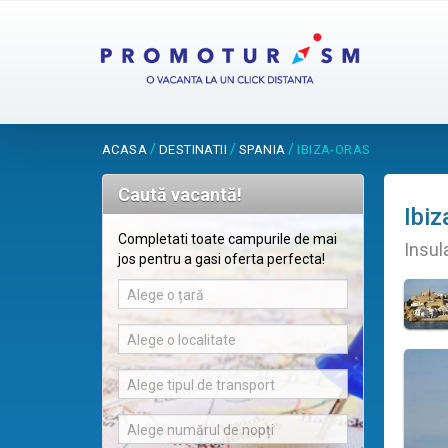
/
/
/
ACASA
DESTINATII
SPANIA
IBIZA-ORAS
Caută vacantă!
Ibiz
Completati toate campurile de mai
Insul
jos pentru a gasi oferta perfecta!
Alege o țară
Alege o localitate
Alege tipul de transport
Alege numărul de nopți