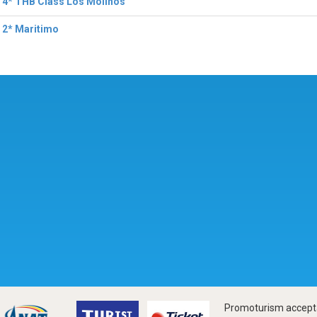
 4* THB Class Los Molinos
 2* Maritimo
Promoturism accepta