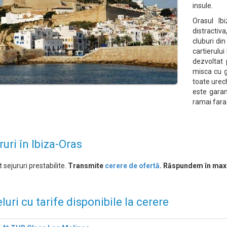
insule.
Orasul Ib
distractiv
cluburi din
cartierului
dezvoltat 
misca cu gr
toate urechi
este garan
ramai fara
ruri în Ibiza-Oras
 sejururi prestabilite.
Transmite
cerere de ofertă
. Răspundem în max
luri cu tarife disponibile la cerere