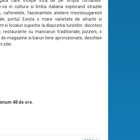
ogata care incepe inca de pe timpul romanilor.
-va in cultura si limba italiana explorand strazile
, cafenelele, fascinantele ateliere mestesugaresti
ale, portul. Exista o mare varietate de atractii si
t si localuri superbe la dispozitia turistilor: discoteci
r, restaurante cu mancaruri traditionale, pizzerii, o
e de magazine si baruri bine aprovizionate, deschise
i zilei.
imum 48 de ore.