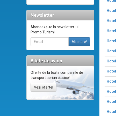
Hotel
Hote
Newsletter
Hotel
Abonează-te la newsletter-ul
Hotel
Promo Turism!
Hotel
Hotel
Bilete de avion
Hotel
Hotel
Oferte de la toate companiile de
transport aerian clasice!
Hotel
Vezi oferte!
Hotel
Hotel
Hotel