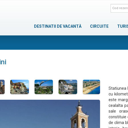
DESTINATII DE VACANTĂ
CIRCUITE
TURI
ni
Statiunea 
cu kilometr
este margi
cealalta p
sale oras
constituie 
de clima b