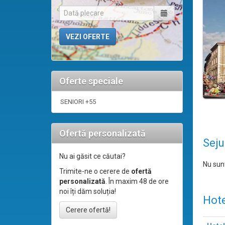
Oferte speciale
SENIORI +55
Ofertă personalizată
Seju
Nu ai găsit ce căutai?
Nu sunt
Trimite-ne o cerere de
ofertă
personalizată
. În maxim 48 de ore
noi îți dăm soluția!
Hote
Cerere ofertă!