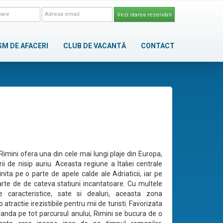
Vezi starea rezervării
SM DE AFACERI
CLUB DE VACANTĂ
CONTACT
Rimini ofera una din cele mai lungi plaje din Europa,
ii de nisip auriu. Aceasta regiune a Italiei centrale
nita pe o parte de apele calde ale Adriaticii, iar pe
arte de de cateva statiuni incantatoare. Cu multele
e caracteristice, sate si dealuri, aceasta zona
o atractie irezistibile pentru mii de turisti. Favorizata
landa pe tot parcursul anului, Rimini se bucura de o