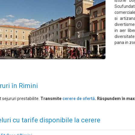
istorie b
Scufundati
comerciale
si artizan
divertismen
in aer libe
diversitat
pana in zori
ruri în Rimini
 sejururi prestabilite.
Transmite
cerere de ofertă
. Răspundem în max
luri cu tarife disponibile la cerere