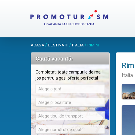
/
/
/
ACASA
DESTINATII
ITALIA
RIMINI
Caută vacantă!
Rimi
Completati toate campurile de mai
Italia
jos pentru a gasi oferta perfecta!
Alege o țară
Alege o localitate
Alege tipul de transport
Alege numărul de nopți