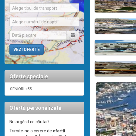
Alege tipul de transport
Alege numărul de nopți
Oferte speciale
SENIORI +55
Ofertă personalizată
Nu ai găsit ce căutai?
Trimite-ne o cerere de
ofertă