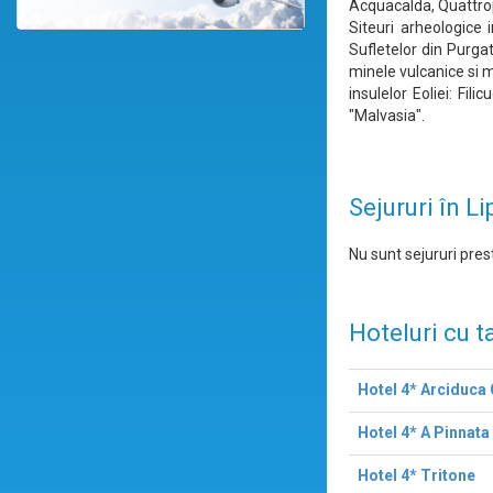
Acquacalda, Quattrop
Siteuri arheologice 
Sufletelor din Purga
minele vulcanice si m
insulelor Eoliei: Fil
"Malvasia".
Sejururi în Li
Nu sunt sejururi prest
Hoteluri cu t
Hotel 4* Arciduca
Hotel 4* A Pinnata
Hotel 4* Tritone