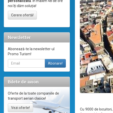
personalizată
. În maxim 48 de ore
noi îți dăm soluția!
Cerere ofertă!
Newsletter
Abonează-te la newsletter-ul
Promo Turism!
Bilete de avion
Oferte de la toate companiile de
transport aerian clasice!
Vezi oferte!
Cu 9000 de locuitori,