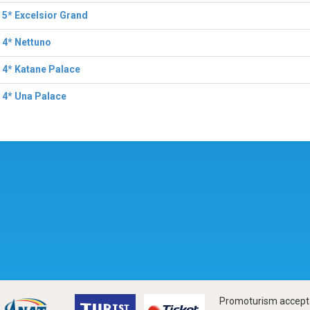
 5* Excelsior Grand
 4* Nettuno
 4* Katane Palace
 4* Una Palace
Promoturism accepta