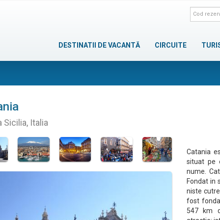
DESTINATII DE VACANTĂ
CIRCUITE
TURI
ania
 Sicilia, Italia
Catania est
situat pe 
nume. Cata
Fondat in s
niste cutr
fost fonda
547 km de