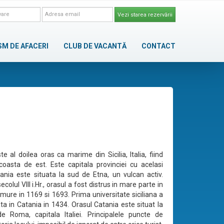
Vezi starea rezervării
SM DE AFACERI
CLUB DE VACANTĂ
CONTACT
e al doilea oras ca marime din Sicilia, Italia, fiind
coasta de est. Este capitala provinciei cu acelasi
nia este situata la sud de Etna, un vulcan activ.
ecolul VIII i.Hr., orasul a fost distrus in mare parte in
emure in 1169 si 1693. Prima universitate siciliana a
ta in Catania in 1434. Orasul Catania este situat la
 Roma, capitala Italiei. Principalele puncte de