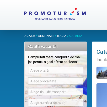
/
/
/
ACASA
DESTINATII
ITALIA
CATANIA
Caută vacantă!
Cat
Completati toate campurile de mai
Insula
jos pentru a gasi oferta perfecta!
Alege o țară
Alege o localitate
Alege tipul de transport
Alege numărul de nopți