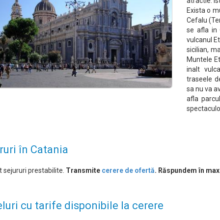
atractie: is
Exista o m
Cefalu (Tem
se afla in 
vulcanul Et
sicilian, m
Muntele Et
inalt vul
traseele d
sa nu va av
afla parcu
spectaculo
ruri în Catania
 sejururi prestabilite.
Transmite
cerere de ofertă
. Răspundem în max
luri cu tarife disponibile la cerere