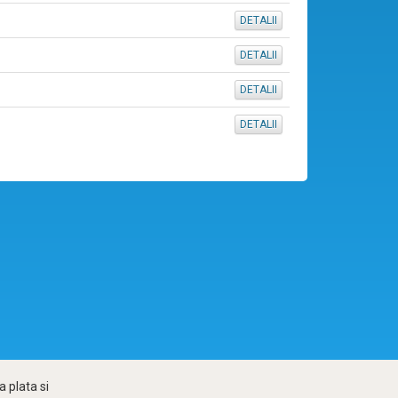
DETALII
DETALII
DETALII
DETALII
 plata si