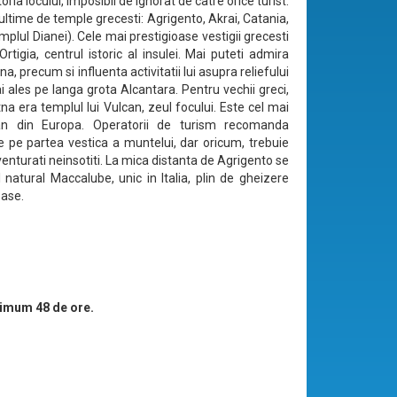
toria locului, imposibil de ignorat de catre orice turist.
ultime de temple grecesti: Agrigento, Akrai, Catania,
plul Dianei). Cele mai prestigioase vestigii grecesti
Ortigia, centrul istoric al insulei. Mai puteti admira
na, precum si influenta activitatii lui asupra reliefului
ai ales pe langa grota Alcantara. Pentru vechii greci,
na era templul lui Vulcan, zeul focului. Este cel mai
can din Europa. Operatorii de turism recomanda
e pe partea vestica a muntelui, dar oricum, trebuie
enturati neinsotiti. La mica distanta de Agrigento se
l natural Maccalube, unic in Italia, plin de gheizere
ase.
imum 48 de ore.