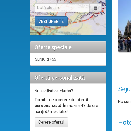
Oferte speciale
SENIORI +55
Ofertă personalizată
Seju
Nu ai găsit ce căutai?
Trimite-ne o cerere de
ofertă
Nu sunt
personalizată
. În maxim 48 de ore
noi îți dăm soluția!
Hote
Cerere ofertă!