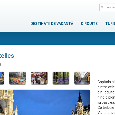
DESTINATII DE VACANTĂ
CIRCUITE
TURI
elles
a
Capitala a 
dintre cele
din locuito
fiind diplo
isi pastrea
Ce trebuie 
Vizioneaza