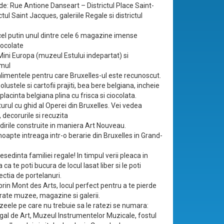
de: Rue Antione Danseart – Districtul Place Saint-
ictul Saint Jacques, galeriile Regale si districtul
cel putin unul dintre cele 6 magazine imense
iocolate
Mini Europa (muzeul Estului indepartat) si
umul
imentele pentru care Bruxelles-ul este recunoscut.
ustele si cartofii prajiti, bea bere belgiana, incheie
lacinta belgiana plina cu frisca si ciocolata.
 turul cu ghid al Operei din Bruxelles. Vei vedea
decorurile si recuzita
dirile construite in maniera Art Nouveau.
oapte intreaga intr-o berarie din Bruxelles in Grand-
esedinta familiei regale! In timpul verii pleaca in
 ca te poti bucura de locul lasat liber si le poti
ctia de portelanuri.
rin Mont des Arts, locul perfect pentru a te pierde
ate muzee, magazine si galerii.
zeele pe care nu trebuie sa le ratezi se numara:
al de Art, Muzeul Instrumentelor Muzicale, fostul