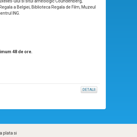
uxelles-ului si situl arheologic Coundenberg,
Regala a Belgiei, Biblioteca Regala de Film, Muzeul
entrul ING.
imum 48 de ore.
DETALII
 plata si