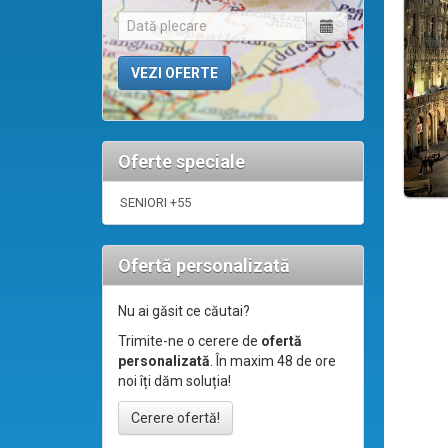
Oferte speciale
SENIORI +55
Ofertă personalizată
Nu ai găsit ce căutai?
Trimite-ne o cerere de
ofertă
personalizată
. În maxim 48 de ore
noi îți dăm soluția!
Cerere ofertă!