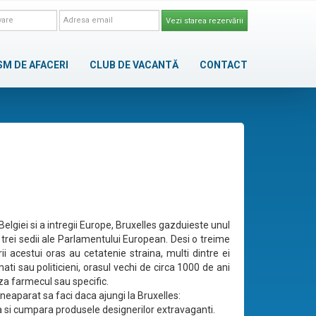
Vezi starea rezervării
SM DE AFACERI
CLUB DE VACANTĂ
CONTACT
Belgiei si a intregii Europe, Bruxelles gazduieste unul
 trei sedii ale Parlamentului European. Desi o treime
rii acestui oras au cetatenie straina, multi dintre ei
mati sau politicieni, orasul vechi de circa 1000 de ani
za farmecul sau specific.
neaparat sa faci daca ajungi la Bruxelles:
 si cumpara produsele designerilor extravaganti.