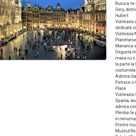
Bucura-te 
Gery, distr
Hubert
Viziteaza 
dedicate c
Viziteaza 
Planetari
Mananca al
Degusta mol
masa cu o p
Ia parte la
costumele, 
Admira cla
Petrece o n
Place
Viziteaza r
Spania, asa
admira cole
Plimba-te p
in nenumar
Printre mu
Muzeul Reg