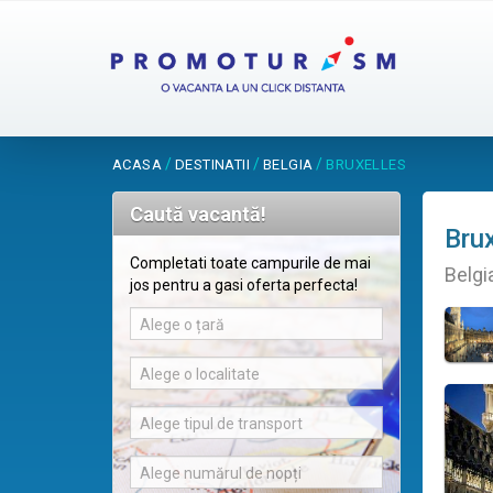
/
/
/
ACASA
DESTINATII
BELGIA
BRUXELLES
Caută vacantă!
Brux
Completati toate campurile de mai
Belgi
jos pentru a gasi oferta perfecta!
Alege o țară
Alege o localitate
Alege tipul de transport
Alege numărul de nopți