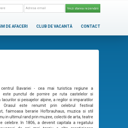
Vezi starea rezervării
SM DE AFACERI
CLUB DE VACANTĂ
CONTACT
centrul Bavariei - cea mai turistica regiune a
, este punctul de pornire pe ruta castelelor si
a lacurilor si peisajelor alpine, a regilor si imparatilor
. Orasul este renumit prin celebrul festival
st, faimoasa berarie Hofbrauhaus, muzica si stil
nu in ultimul rand prin muzee, colectii de arta, teatre
re celebre. In 1806, a devenit capitala a regatului