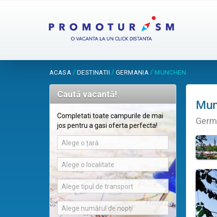
/
/
/
ACASA
DESTINATII
GERMANIA
MUNCHEN
Caută vacantă!
Mun
Completati toate campurile de mai
Germ
jos pentru a gasi oferta perfecta!
Alege o țară
Alege o localitate
Alege tipul de transport
Alege numărul de nopți