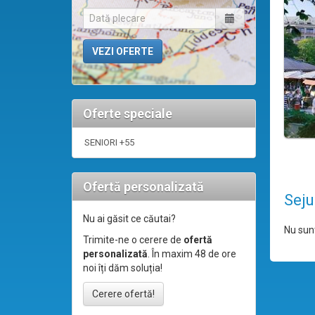
Oferte speciale
SENIORI +55
Ofertă personalizată
Seju
Nu ai găsit ce căutai?
Nu sunt
Trimite-ne o cerere de
ofertă
personalizată
. În maxim 48 de ore
noi îți dăm soluția!
Cerere ofertă!