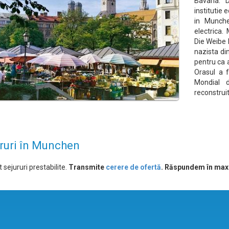
Bavaria. 
institutie 
in Munche
electrica
Die Weibe 
nazista di
pentru ca 
Orasul a f
Mondial 
reconstrui
ruri în Munchen
 sejururi prestabilite.
Transmite
cerere de ofertă
. Răspundem în max