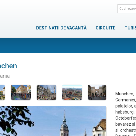
DESTINATII DE VACANTĂ
CIRCUITE
TURI
chen
ania
Munchen, 
Germaniei
palatelor, 
habsburgi
Octoberfe
bavarez si 
si orchest