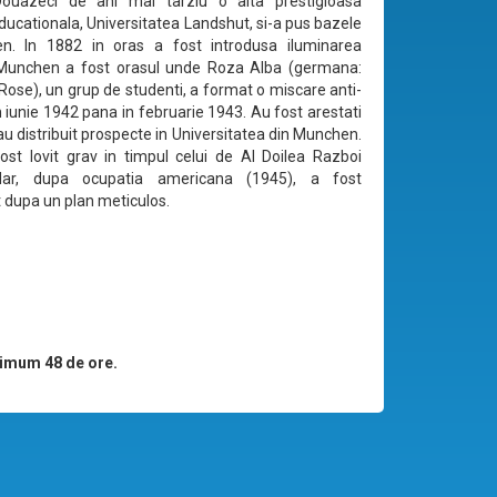
Douazeci de ani mai tarziu o alta prestigioasa
educationala, Universitatea Landshut, si-a pus bazele
n. In 1882 in oras a fost introdusa iluminarea
. Munchen a fost orasul unde Roza Alba (germana:
Rose), un grup de studenti, a format o miscare anti-
n iunie 1942 pana in februarie 1943. Au fost arestati
au distribuit prospecte in Universitatea din Munchen.
ost lovit grav in timpul celui de Al Doilea Razboi
dar, dupa ocupatia americana (1945), a fost
t dupa un plan meticulos.
imum 48 de ore.