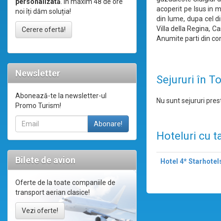
personalizată
. În maxim 48 de ore
acoperit pe Isus in 
noi îți dăm soluția!
din lume, dupa cel d
Villa della Regina, C
Cerere ofertă!
Anumite parti din co
Newsletter
Sejururi în T
Abonează-te la newsletter-ul
Nu sunt sejururi prest
Promo Turism!
Hoteluri cu t
Bilete de avion
Hotel 4* Starhotel
Oferte de la toate companiile de
transport aerian clasice!
Vezi oferte!