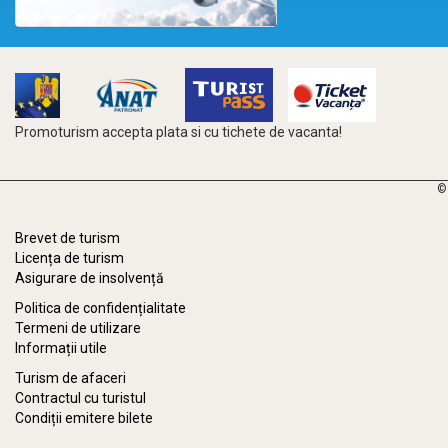
Promoturism accepta plata si cu tichete de vacanta!
©
Brevet de turism
Licența de turism
Asigurare de insolvență
Politica de confidențialitate
Termeni de utilizare
Informații utile
Turism de afaceri
Contractul cu turistul
Condiții emitere bilete