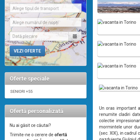
Alege tipul de transport
Alege numărul de nopți
Oferte speciale
SENIORI +55
Un oras important al
Ofertă personalizată
renumite cladiri dat
colectie impresiona
Nu ai găsit ce căutai?
mormintele unor duci
(sec. XIX), in cadru
Trimite-ne o cerere de
ofertă
gazduieste Giulgiul 