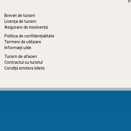
©
Brevet de turism
Licența de turism
Asigurare de insolvență
Politica de confidențialitate
Termeni de utilizare
Informații utile
Turism de afaceri
Contractul cu turistul
Condiții emitere bilete