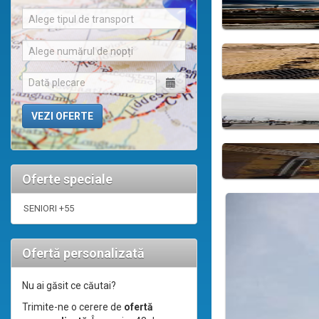
Alege tipul de transport
Alege numărul de nopți
Oferte speciale
SENIORI +55
Ofertă personalizată
Nu ai găsit ce căutai?
Trimite-ne o cerere de
ofertă