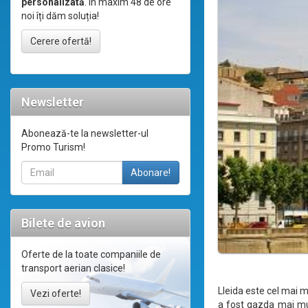
personalizată
. În maxim 48 de ore
noi îți dăm soluția!
Cerere ofertă!
Newsletter
Abonează-te la newsletter-ul
Promo Turism!
Bilete de avion
Oferte de la toate companiile de
transport aerian clasice!
Lleida este cel mai m
Vezi oferte!
a fost gazda mai mul