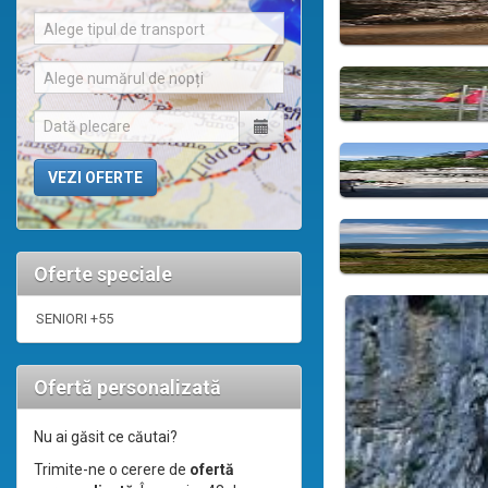
Alege tipul de transport
Alege numărul de nopți
Oferte speciale
SENIORI +55
Ofertă personalizată
Nu ai găsit ce căutai?
Trimite-ne o cerere de
ofertă