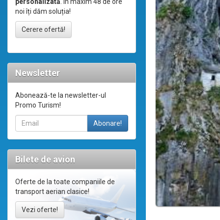
personalizată
. În maxim 48 de ore
noi îți dăm soluția!
Cerere ofertă!
Newsletter
Abonează-te la newsletter-ul
Promo Turism!
Bilete de avion
Oferte de la toate companiile de
transport aerian clasice!
Vezi oferte!