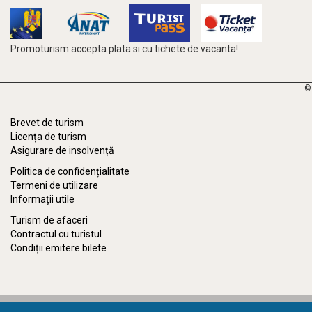
Promoturism accepta plata si cu tichete de vacanta!
©
Brevet de turism
Licența de turism
Asigurare de insolvență
Politica de confidențialitate
Termeni de utilizare
Informații utile
Turism de afaceri
Contractul cu turistul
Condiții emitere bilete