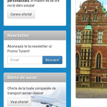
personalizată
. În maxim 48 de ore
noi îți dăm soluția!
Cerere ofertă!
Newsletter
Abonează-te la newsletter-ul
Promo Turism!
Bilete de avion
Oferte de la toate companiile de
transport aerian clasice!
Vezi oferte!