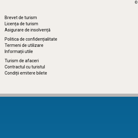
©
Brevet de turism
Licența de turism
Asigurare de insolvență
Politica de confidențialitate
Termeni de utilizare
Informații utile
Turism de afaceri
Contractul cu turistul
Condiții emitere bilete