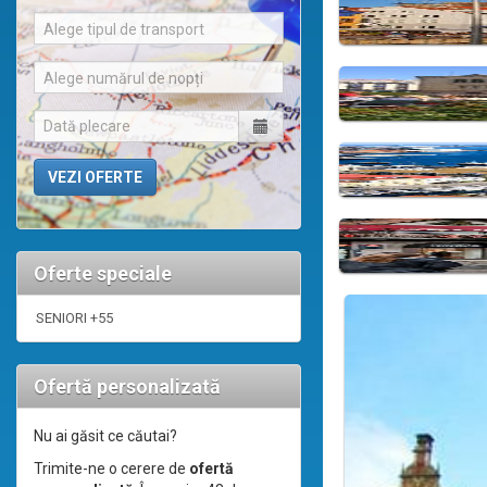
Alege tipul de transport
Alege numărul de nopți
Oferte speciale
SENIORI +55
Ofertă personalizată
Nu ai găsit ce căutai?
Trimite-ne o cerere de
ofertă