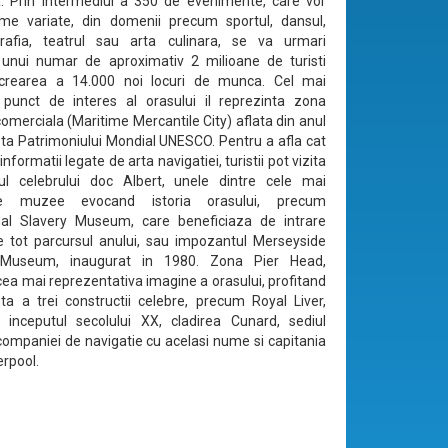
. Prin intermediul a 350 de evenimente, care vor
me variate, din domenii precum sportul, dansul,
rafia, teatrul sau arta culinara, se va urmari
 unui numar de aproximativ 2 milioane de turisti
i crearea a 14.000 noi locuri de munca. Cel mai
 punct de interes al orasului il reprezinta zona
omerciala (Maritime Mercantile City) aflata din anul
sta Patrimoniului Mondial UNESCO. Pentru a afla cat
nformatii legate de arta navigatiei, turistii pot vizita
ul celebrului doc Albert, unele dintre cele mai
te muzee evocand istoria orasului, precum
onal Slavery Museum, care beneficiaza de intrare
e tot parcursul anului, sau impozantul Merseyside
 Museum, inaugurat in 1980. Zona Pier Head,
a mai reprezentativa imagine a orasului, profitand
ta a trei constructii celebre, precum Royal Liver,
a inceputul secolului XX, cladirea Cunard, sediul
 companiei de navigatie cu acelasi nume si capitania
erpool.