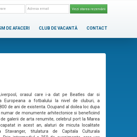
Vezi starea rezervării
SM DE AFACERI
CLUB DE VACANTĂ
CONTACT
Liverpool, orasul care i-a dat pe Beatles dar si
 Europeana a fotbalului la nivel de cluburi, a
 800 de ani de existenta. Ocupand al doilea loc dupa
 numar de monumente arhitectonice si beneficiind
 de galerii de arta renumite, celebrul port la Marea
 capatat in acest an, alaturi de micuta localitate
a Stavanger, titulatura de Capitala Culturala