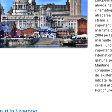
Europeana
aborda te
cinematog
atragerea
straini s
important
maritima c
2004 pe li
mai multe i
de-a lung
importan
Internati
gratuita p
Maritime
compune ce
de existen
ridicata l
central al
Port of Liv
ruri în Liverpool