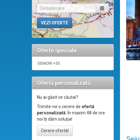
Oferte speciale
SENIORI +55
Ofertă personalizată
Nu ai găsit ce căutai?
Trimite-ne o cerere de
ofertă
personalizată
. În maxim 48 de ore
noi îți dăm soluția!
Cerere ofertă!
Seju