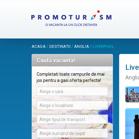
/
/
/
ACASA
DESTINATII
ANGLIA
LIVERPOOL
Caută vacantă!
Live
Completati toate campurile de mai
Angli
jos pentru a gasi oferta perfecta!
Alege o țară
Alege o localitate
Alege tipul de transport
Alege numărul de nopți