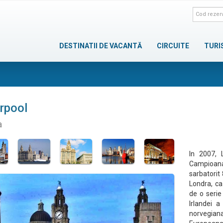
DESTINATII DE VACANTĂ
CIRCUITE
TURI
rpool
a
In 2007, 
Campioana
sarbatorit
Londra, ca
de o serie
Irlandei a
norvegian