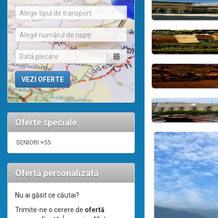
Alege tipul de transport
Alege numărul de nopți
Oferte speciale
SENIORI +55
Ofertă personalizată
Nu ai găsit ce căutai?
Trimite-ne o cerere de
ofertă