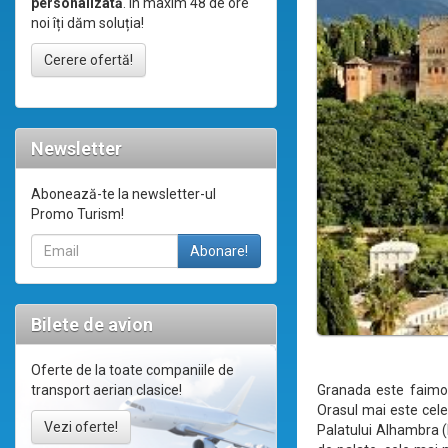
personalizată
. În maxim 48 de ore
noi îți dăm soluția!
Cerere ofertă!
Newsletter
Abonează-te la newsletter-ul
Promo Turism!
Bilete de avion
Oferte de la toate companiile de
Granada este faimoas
transport aerian clasice!
Orasul mai este cele
Vezi oferte!
Palatului Alhambra (