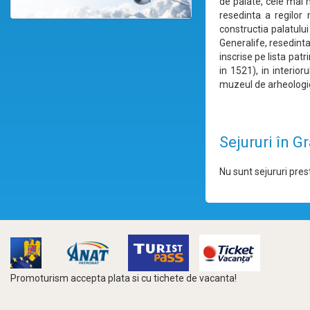
de palate, cele mai m
resedinta a regilor 
constructia palatului
Generalife, resedinta
inscrise pe lista pat
in 1521), in interio
muzeul de arheologie
Sejururi în G
Nu sunt sejururi prest
Promoturism accepta plata si cu tichete de vacanta!