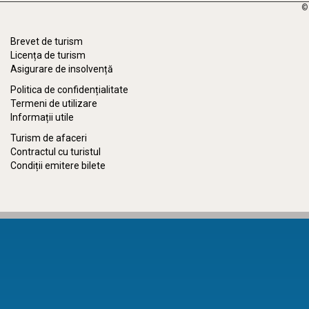
©
Brevet de turism
Licența de turism
Asigurare de insolvență
Politica de confidențialitate
Termeni de utilizare
Informații utile
Turism de afaceri
Contractul cu turistul
Condiții emitere bilete