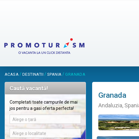
/
/
/
ACASA
DESTINATII
SPANIA
GRANADA
Caută vacantă!
Granada
Completati toate campurile de mai
Andaluzia, Spani
jos pentru a gasi oferta perfecta!
Alege o țară
Alege o localitate